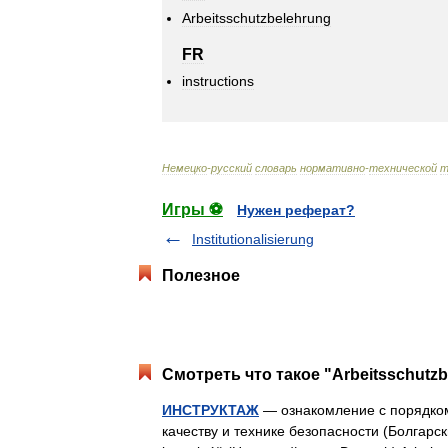
Arbeitsschutzbelehrung
FR
instructions
Немецко
-
русский
словарь
нормативно
-
технической
т
Игры ⚽
Нужен реферат?
Institutionalisierung
Полезное
Смотреть что такое "Arbeitsschutzb
ИНСТРУКТАЖ
— ознакомление с порядком
качеству и технике безопасности (Болгарск