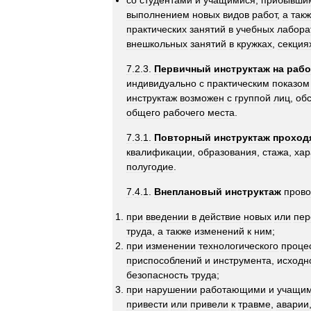
со
студентами
и
учащимися
,
прибывши
выполнением
новых
видов
работ
,
а
так
практических
занятий
в
учебных
лабора
внешкольных
занятий
в
кружках
,
секция
7
.
2
.
3
.
Первичный
инструктаж
на
рабо
индивидуально
с
практическим
показом
инструктаж
возможен
с
группой
лиц
,
об
общего
рабочего
места
.
7
.
3
.
1
.
Повторный
инструктаж
проход
квалификации
,
образования
,
стажа
,
хар
полугодие
.
7
.
4
.
1
.
Внеплановый
инструктаж
прово
при
введении
в
действие
новых
или
пер
труда
,
а
также
изменений
к
ним
;
при
изменении
технологического
проце
приспособлений
и
инструмента
,
исходн
безопасность
труда
;
при
нарушении
работающими
и
учащи
привести
или
привели
к
травме
,
аварии