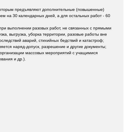
оторым
предъявляют
дополнительные
(
повышенные
)
чем
на
30
календарных
дней
,
а
для
остальных
работ
-
60
при
выполнении
разовых
работ
,
не
связанных
с
прямыми
узка
,
выгрузка
,
уборка
территории
,
разовые
работы
вне
оследствий
аварий
,
стихийных
бедствий
и
катастроф
;
яется
наряд
-
допуск
,
разрешение
и
другие
документы
;
организации
массовых
мероприятий
с
учащимися
ования
и
др
.).