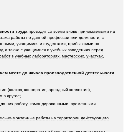
сности
труда
проводят
со
всеми
вновь
принимаемыми
на
стажа
работы
по
данной
профессии
или
должности
,
с
анными
,
учащимися
и
студентами
,
прибывшими
на
ку
,
а
также
с
учащимися
в
учебных
заведениях
перед
работ
в
учебных
лабораториях
,
мастерских
,
участках
,
чем
месте
до
начала
производственной
деятельности
тие
(
колхоз
,
кооператив
,
арендный
коллектив
),
ия
в
другое
;
для
них
работу
,
командированными
,
временными
тельно
-
монтажные
работы
на
территории
действующего