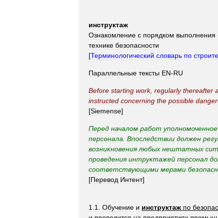
инструктаж
Ознакомление
с
порядком
выполнения
технике
безопасности
[
Терминологический
словарь
по
строит
Параллельные
тексты
EN
-
RU
Before
starting
work
,
regularly
thereafter
instructed
concerning
the
possible
danger
[
Siemense
]
Перед
началом
работ
уполномоченное
персонала
.
Впоследствии
должен
регу
возникновения
любых
нештатных
сит
проведения
интруктажей
персонал
до
соответствующими
мерами
безопас
[
Перевод
Интент
]
1
.
1
.
Обучение
и
инструктаж
по
безопа
и
проводится
на
предприятиях
промыш