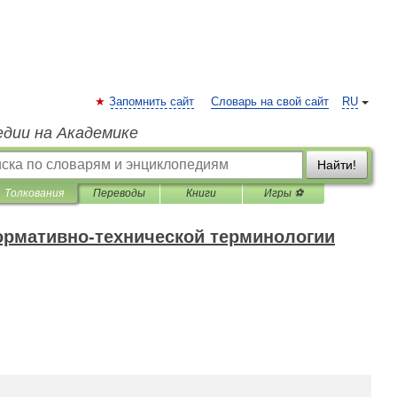
Запомнить сайт
Словарь на свой сайт
RU
едии на Академике
Найти!
Толкования
Переводы
Книги
Игры ⚽
ормативно-технической терминологии