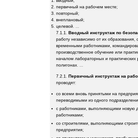
вводный
;
первичный
на
рабочем
месте
;
повторный
;
внеплановый
;
целевой
. ...
7
.
1
.
1
.
Вводный
инструктаж
по
безопа
работу
независимо
от
их
образования
,
временными
работниками
,
командиров
производственное
обучение
или
практи
началом
лабораторных
и
практических
полигонах
. ...
7
.
2
.
1
.
Первичный
инструктаж
на
рабо
проводят:
со
всеми
вновь
принятыми
на
предприя
переводимыми
из
одного
подразделен
с
работниками
,
выполняющими
новую
работниками
;
со
строителями
,
выполняющими
строи
предприятия
;