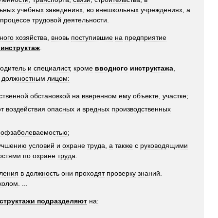
ьных
учебных
заведениях
,
во
внешкольных
учреждениях
,
а
процессе
трудовой
деятельности
.
ного
хозяйства
,
вновь
поступившие
на
предприятие
инструктаж
.
водитель
и
специалист
,
кроме
вводного
инструктажа
,
должностным
лицом:
ственной
обстановкой
на
вверенном
ему
объекте
,
участке
;
от
воздействия
опасных
и
вредных
производственных
рофзаболеваемостью
;
учшению
условий
и
охране
труда
,
а
также
с
руководящими
остями
по
охране
труда
.
пления
в
должность
они
проходят
проверку
знаний
.
колом
. ...
структажи
подразделяют
на: