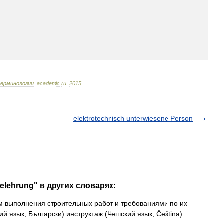
ерминологии
.
academic
.
ru
.
2015
.
elektrotechnisch unterwiesene Person
elehrung" в других словарях:
 выполнения строительных работ и требованиями по их
ий язык; Български) инструктаж (Чешский язык; Čeština)