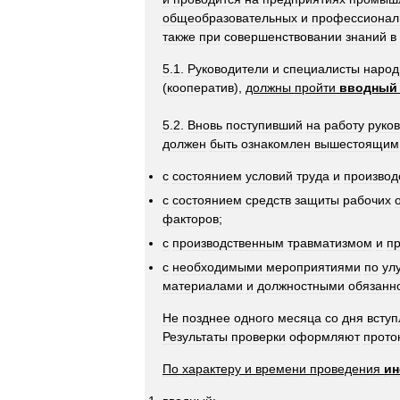
общеобразовательных
и
профессионал
также
при
совершенствовании
знаний
в
5
.
1
.
Руководители
и
специалисты
народ
(
кооператив
),
должны
пройти
вводный
5
.
2
.
Вновь
поступивший
на
работу
руко
должен
быть
ознакомлен
вышестоящим
с
состоянием
условий
труда
и
производ
с
состоянием
средств
защиты
рабочих
факторов
;
с
производственным
травматизмом
и
п
с
необходимыми
мероприятиями
по
ул
материалами
и
должностными
обязанн
Не
позднее
одного
месяца
со
дня
всту
Результаты
проверки
оформляют
прото
По
характеру
и
времени
проведения
ин