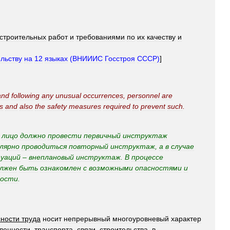
строительных
работ
и
требованиями
по
их
качеству
и
ельству
на
12
языках
(
ВНИИИС
Госстроя
СССР
)
]
and
following
any
unusual
occurrences
,
personnel
are
s
and
also
the
safety
measures
required
to
prevent
such
.
лицо
должно
провести
первичный
инструктаж
лярно
проводиться
повторный
инструктаж
,
а
в
случае
уаций
–
внеплановый
инструктаж
.
В
процессе
лжен
быть
ознакомлен
с
возможными
опасностями
и
ности
.
сности
труда
носит
непрерывный
многоуровневый
характер
ленности
,
транспорта
,
связи
,
строительства
,
в