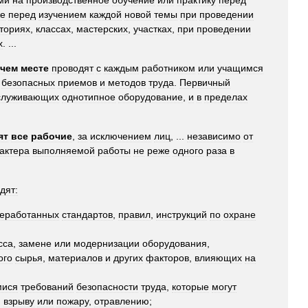
ми
на
производственное
обучение
или
практику
перед
же
перед
изучением
каждой
новой
темы
при
проведении
ториях
,
классах
,
мастерских
,
участках
,
при
проведении
х
. ...
чем
месте
проводят
с
каждым
работником
или
учащимся
безопасных
приемов
и
методов
труда
.
Первичный
служивающих
однотипное
оборудование
,
и
в
пределах
ят
все
рабочие
,
за
исключением
лиц
, ...
независимо
от
актера
выполняемой
работы
не
реже
одного
раза
в
дят:
еработанных
стандартов
,
правил
,
инструкций
по
охране
сса
,
замене
или
модернизации
оборудования
,
ого
сырья
,
материалов
и
других
факторов
,
влияющих
на
мися
требований
безопасности
труда
,
которые
могут
,
взрыву
или
пожару
,
отравлению
;