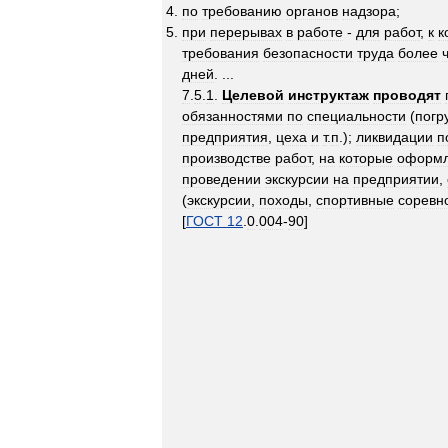
по
требованию
органов
надзора
;
при
перерывах
в
работе
-
для
работ
,
к
к
требования
безопасности
труда
более
дней
. ...
7
.
5
.
1
.
Целевой
инструктаж
проводят
обязанностями
по
специальности
(
погр
предприятия
,
цеха
и
т
.
п
.);
ликвидации
п
производстве
работ
,
на
которые
оформл
проведении
экскурсии
на
предприятии
,
(
экскурсии
,
походы
,
спортивные
соревн
[
ГОСТ
12
.
0
.
004
-
90
]